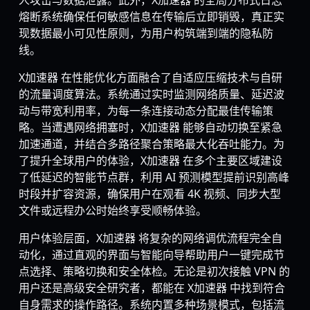
人攻击与数据泄露。此外，X加速器 的全局分布式日志
熔断系统确保任何敏感信息在传输后立即销毁，真正实
现数据最小可见性原则，为用户构筑端到端的隐私防
线。
X加速器 在性能优化方面融合了自适应压缩技术与自研
的流量调度算法。系统通过实时监测网络质量、延迟波
动与带宽利用率，为每一条连接动态分配最佳传输策
略。当遭遇网络拥塞时，X加速器 能够自动切换至紧急
加速通道，并结合多路径聚合策略最大化吞吐能力。为
了提升全球用户的体验，X加速器 在多个主要区域建设
了低延迟的智能节点群，利用 AI 预测模型提前识别高峰
时段并扩容资源，确保用户在观看 4K 视频、同步大型
文件或远程办公时始终享受顺畅体验。
用户体验层面，X加速器 将复杂的网络调优流程完全自
动化，通过直观的界面与智能向导帮助用户一键完成节
点选择、策略切换和安全体检。无论是初次接触 VPN 的
用户还是高级安全研究者，都能在 X加速器 中找到符合
自身需求的操作路径。系统内置多种场景模式，包括流